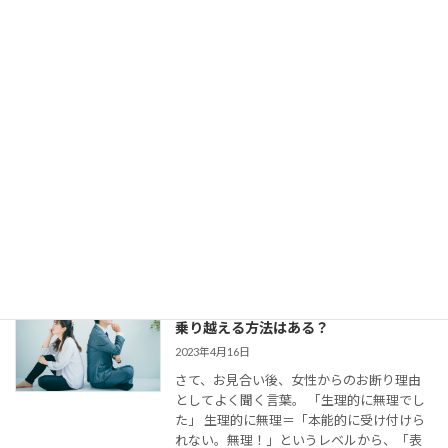
【婚活コミュニケーション】結婚相談所
で仮交際中の電話とLINE。成婚者たちは
どう使ってた？
2023年8月11日
今回は、 結婚相談所のお見合いで出会い、
仮交際に進んだカップルのために、最適な
連絡頻度や連絡手段についてお伝えしてい
きます。 大切なご縁を逃さず、結婚に向け
て距離を縮めていくためには、会えない間
の連絡がとて […]
婚活女子の「生理的に無理」の意味は？
乗り越える方法はある？
2023年4月16日
さて、お見合い後、女性からのお断り理由
としてよく聞く言葉。 「生理的に無理でし
た」 生理的に無理＝「本能的に受け付けら
れない。無理！」というレベルから、「表