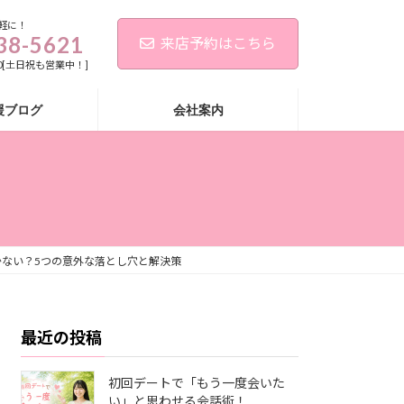
軽に！
38-5621
来店予約はこちら
:00[土日祝も営業中！]
援ブログ
会社案内
かない？5つの意外な落とし穴と解決策
最近の投稿
初回デートで「もう一度会いた
い」と思わせる会話術！