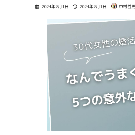
最
2024年9月1日
2024年9月1日
中村哲
終
更
新
日
時
: