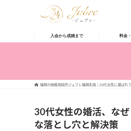
コ
ナ
ン
ビ
テ
ゲ
ン
ー
ツ
シ
入会から成婚まで
料金
へ
ョ
ス
ン
キ
に
ッ
移
プ
動
福岡の結婚相談所ジュブレ福岡本店｜30代女性に選ばれて
30代女性の婚活、な
な落とし穴と解決策