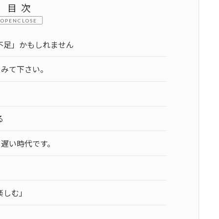
目次
CLOSE
不足」かもしれません
てみて下さい。
る
う遅い時代です。
楽しむ」