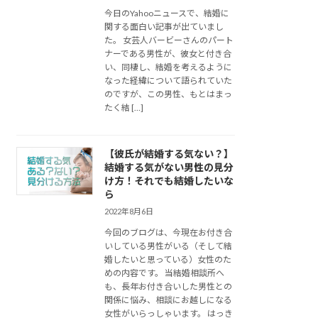
今日のYahooニュースで、結婚に
関する面白い記事が出ていまし
た。 女芸人バービーさんのパート
ナーである男性が、彼女と付き合
い、同棲し、結婚を考えるように
なった経緯について語られていた
のですが、この男性、もとはまっ
たく結 […]
【彼氏が結婚する気ない？】
結婚する気がない男性の見分
け方！それでも結婚したいな
ら
2022年8月6日
今回のブログは、今現在お付き合
いしている男性がいる（そして結
婚したいと思っている）女性のた
めの内容です。 当結婚相談所へ
も、長年お付き合いした男性との
関係に悩み、相談にお越しになる
女性がいらっしゃいます。 はっき