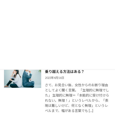
【婚活コミュニケーション】結婚相談所
で仮交際中の電話とLINE。成婚者たちは
どう使ってた？
2023年8月11日
今回は、 結婚相談所のお見合いで出会い、
仮交際に進んだカップルのために、最適な
連絡頻度や連絡手段についてお伝えしてい
きます。 大切なご縁を逃さず、結婚に向け
て距離を縮めていくためには、会えない間
の連絡がとて […]
婚活女子の「生理的に無理」の意味は？
乗り越える方法はある？
2023年4月16日
さて、お見合い後、女性からのお断り理由
としてよく聞く言葉。 「生理的に無理でし
た」 生理的に無理＝「本能的に受け付けら
れない。無理！」というレベルから、「表
現は難しいけど、何となく無理」というレ
ベルまで、幅がある言葉でも […]