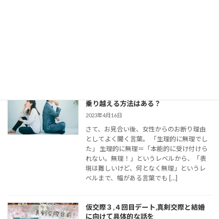
2023年8月11日
今回は、 結婚相談所のお見合いで出会い、
仮交際に進んだカップルのために、最適な
連絡頻度や連絡手段についてお伝えしてい
きます。 大切なご縁を逃さず、結婚に向け
て距離を縮めていくためには、会えない間
の連絡がとて […]
婚活女子の「生理的に無理」の意味は？
乗り越える方法はある？
2023年4月16日
さて、お見合い後、女性からのお断り理由
としてよく聞く言葉。 「生理的に無理でし
た」 生理的に無理＝「本能的に受け付けら
れない。無理！」というレベルから、「表
現は難しいけど、何となく無理」というレ
ベルまで、幅がある言葉でも […]
仮交際３,４回目デート,真剣交際と結婚
に向けて具体的な話を