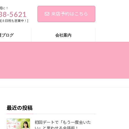
軽に！
38-5621
来店予約はこちら
:00[土日祝も営業中！]
援ブログ
会社案内
最近の投稿
初回デートで「もう一度会いた
い」と思わせる会話術！