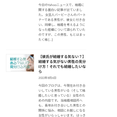
今日のYahooニュースで、結婚に
関する面白い記事が出ていまし
た。 女芸人バービーさんのパート
ナーである男性が、彼女と付き合
い、同棲し、結婚を考えるように
なった経緯について語られていた
のですが、この男性、もとはまっ
たく結 […]
【彼氏が結婚する気ない？】
結婚する気がない男性の見分
け方！それでも結婚したいな
ら
2022年8月6日
今回のブログは、今現在お付き合
いしている男性がいる（そして結
婚したいと思っている）女性のた
めの内容です。 当結婚相談所へ
も、長年お付き合いした男性との
関係に悩み、相談にお越しになる
女性がいらっしゃいます。 はっき