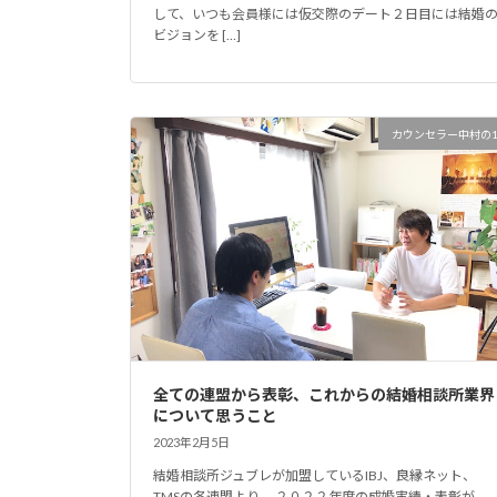
して、いつも会員様には仮交際のデート２日目には結婚
ビジョンを […]
カウンセラー中村の
全ての連盟から表彰、これからの結婚相談所業界
について思うこと
2023年2月5日
結婚相談所ジュブレが加盟しているIBJ、良縁ネット、
TMSの各連盟より、 ２０２２年度の成婚実績・表彰が