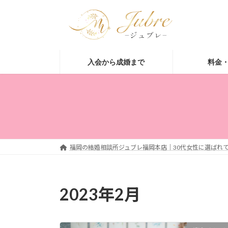
コ
ナ
ン
ビ
テ
ゲ
ン
ー
ツ
シ
入会から成婚まで
料金
へ
ョ
ス
ン
キ
に
ッ
移
プ
動
福岡の結婚相談所ジュブレ福岡本店｜30代女性に選ばれて
2023年2月