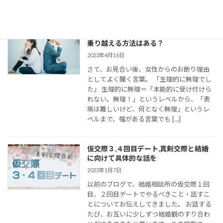
の連絡がとて […]
婚活女子の「生理的に無理」の意味は？
乗り越える方法はある？
2023年4月16日
さて、お見合い後、女性からのお断り理由
としてよく聞く言葉。 「生理的に無理でし
た」 生理的に無理＝「本能的に受け付けら
れない。無理！」というレベルから、「表
現は難しいけど、何となく無理」というレ
ベルまで、幅がある言葉でも […]
仮交際３,４回目デート,真剣交際と結婚
に向けて具体的な話を
2023年1月7日
以前のブログで、結婚相談所の仮交際１回
目、２回目デートでやるべきこと・話すこ
とについてお伝えしてきました。 お話する
たび、お互いに少しずつ結婚観のすり合わ