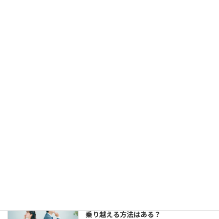
福岡天神大丸前にある結婚相談所ジュブレ
カウンセラー中村です。 お見合いは組める
し、仮交際にもなる。 でも、仮交際から真
剣交際になかなか進めない、という方がい
らっしゃいます。 交際終了の理由はいろい
ろでしょう。 条件が合わ […]
【婚活コミュニケーション】結婚相談所
で仮交際中の電話とLINE。成婚者たちは
どう使ってた？
2023年8月11日
今回は、 結婚相談所のお見合いで出会い、
仮交際に進んだカップルのために、最適な
連絡頻度や連絡手段についてお伝えしてい
きます。 大切なご縁を逃さず、結婚に向け
て距離を縮めていくためには、会えない間
の連絡がとて […]
婚活女子の「生理的に無理」の意味は？
乗り越える方法はある？