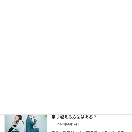
し、仮交際にもなる。 でも、仮交際から真
剣交際になかなか進めない、という方がい
らっしゃいます。 交際終了の理由はいろい
ろでしょう。 条件が合わ […]
【婚活コミュニケーション】結婚相談所
で仮交際中の電話とLINE。成婚者たちは
どう使ってた？
2023年8月11日
今回は、 結婚相談所のお見合いで出会い、
仮交際に進んだカップルのために、最適な
連絡頻度や連絡手段についてお伝えしてい
きます。 大切なご縁を逃さず、結婚に向け
て距離を縮めていくためには、会えない間
の連絡がとて […]
婚活女子の「生理的に無理」の意味は？
乗り越える方法はある？
2023年4月16日