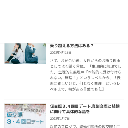
仮交際に進んだカップルのために、最適な
連絡頻度や連絡手段についてお伝えしてい
きます。 大切なご縁を逃さず、結婚に向け
て距離を縮めていくためには、会えない間
の連絡がとて […]
婚活女子の「生理的に無理」の意味は？
乗り越える方法はある？
2023年4月16日
さて、お見合い後、女性からのお断り理由
としてよく聞く言葉。 「生理的に無理でし
た」 生理的に無理＝「本能的に受け付けら
れない。無理！」というレベルから、「表
現は難しいけど、何となく無理」というレ
ベルまで、幅がある言葉でも […]
仮交際３,４回目デート,真剣交際と結婚
に向けて具体的な話を
2023年1月7日
以前のブログで、結婚相談所の仮交際１回