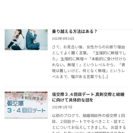
て距離を縮めていくためには、会えない間
の連絡がとて […]
婚活女子の「生理的に無理」の意味は？
乗り越える方法はある？
2023年4月16日
さて、お見合い後、女性からのお断り理由
としてよく聞く言葉。 「生理的に無理でし
た」 生理的に無理＝「本能的に受け付けら
れない。無理！」というレベルから、「表
現は難しいけど、何となく無理」というレ
ベルまで、幅がある言葉でも […]
仮交際３,４回目デート,真剣交際と結婚
に向けて具体的な話を
2023年1月7日
以前のブログで、結婚相談所の仮交際１回
目、２回目デートでやるべきこと・話すこ
とについてお伝えしてきました。 お話する