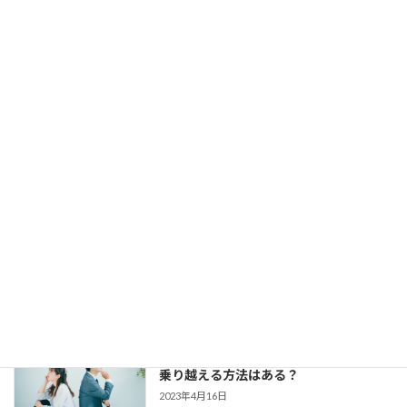
カウンセラー中村です。 お見合いは組める
し、仮交際にもなる。 でも、仮交際から真
剣交際になかなか進めない、という方がい
らっしゃいます。 交際終了の理由はいろい
ろでしょう。 条件が合わ […]
【婚活コミュニケーション】結婚相談所
で仮交際中の電話とLINE。成婚者たちは
どう使ってた？
2023年8月11日
今回は、 結婚相談所のお見合いで出会い、
仮交際に進んだカップルのために、最適な
連絡頻度や連絡手段についてお伝えしてい
きます。 大切なご縁を逃さず、結婚に向け
て距離を縮めていくためには、会えない間
の連絡がとて […]
婚活女子の「生理的に無理」の意味は？
乗り越える方法はある？
2023年4月16日