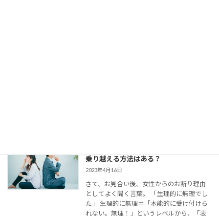
【婚活コミュニケーション】結婚相談所
で仮交際中の電話とLINE。成婚者たちは
どう使ってた？
2023年8月11日
今回は、 結婚相談所のお見合いで出会い、
仮交際に進んだカップルのために、最適な
連絡頻度や連絡手段についてお伝えしてい
きます。 大切なご縁を逃さず、結婚に向け
て距離を縮めていくためには、会えない間
の連絡がとて […]
婚活女子の「生理的に無理」の意味は？
乗り越える方法はある？
2023年4月16日
さて、お見合い後、女性からのお断り理由
としてよく聞く言葉。 「生理的に無理でし
た」 生理的に無理＝「本能的に受け付けら
れない。無理！」というレベルから、「表