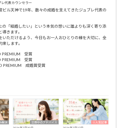
ブレ代表カウンセラー
産ビル天神で19年、数々の成婚を支えてきたジュブレ代表の
たの「結婚したい」という本気の想いに誰よりも深く寄り添
と導きます。
をいただけるよう、今日もお一人おひとりの縁を大切に、全
約束します。
D PREMIUM 受賞
D PREMIUM 受賞
RD PREMIUM 成婚賞受賞
み解決
交際中のアドバイス
☆人気記事
2026年7月30日
2026年7月27日