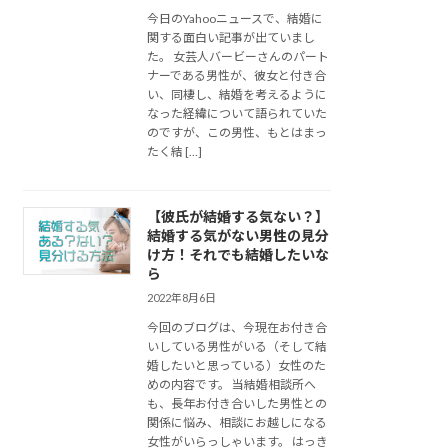
今日のYahooニュースで、結婚に
関する面白い記事が出ていまし
た。 女芸人バービーさんのパート
ナーである男性が、彼女と付き合
い、同棲し、結婚を考えるように
なった経緯について語られていた
のですが、この男性、もとはまっ
たく結 […]
【彼氏が結婚する気ない？】
結婚する気がない男性の見分
け方！それでも結婚したいな
ら
2022年8月6日
今回のブログは、今現在お付き合
いしている男性がいる（そして結
婚したいと思っている）女性のた
めの内容です。 当結婚相談所へ
も、長年お付き合いした男性との
関係に悩み、相談にお越しになる
女性がいらっしゃいます。 はっき