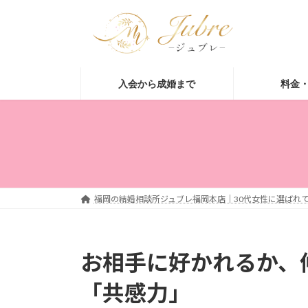
コ
ナ
ン
ビ
テ
ゲ
ン
ー
ツ
シ
入会から成婚まで
料金
へ
ョ
ス
ン
キ
に
ッ
移
プ
動
福岡の結婚相談所ジュブレ福岡本店｜30代女性に選ばれて
お相手に好かれるか、
「共感力」