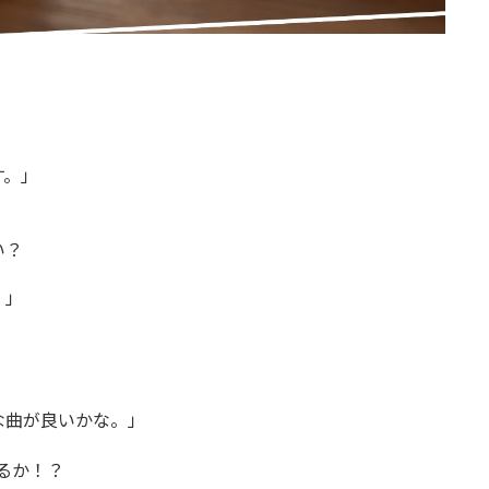
す。」
い？
。」
な曲が良いかな。」
るか！？