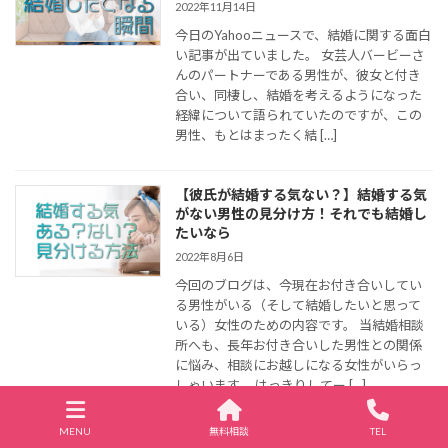
2022年11月14日
今日のYahooニュースで、結婚に関する面白
い記事が出ていました。 女芸人バービーさ
んのパートナーである男性が、彼女と付き
合い、同棲し、結婚を考えるようになった
経緯について語られていたのですが、この
男性、もとはまったく結 […]
【彼氏が結婚する気ない？】結婚する気
がない男性の見分け方！それでも結婚し
たいなら
2022年8月6日
今回のブログは、今現在お付き合いしてい
る男性がいる（そして結婚したいと思って
いる）女性のための内容です。 当結婚相談
所へも、長年お付き合いした男性との関係
に悩み、相談にお越しになる女性がいらっ
しゃいます。 はっきりしてー […]
MENU
無料相談
TEL
【要注意】一見ハイスペックなのに結婚