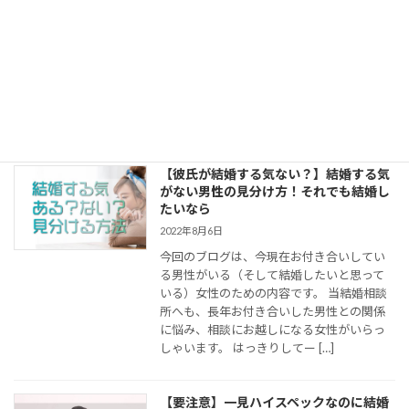
2022年11月14日
今日のYahooニュースで、結婚に関する面白
い記事が出ていました。 女芸人バービーさ
んのパートナーである男性が、彼女と付き
合い、同棲し、結婚を考えるようになった
経緯について語られていたのですが、この
男性、もとはまったく結 […]
【彼氏が結婚する気ない？】結婚する気
がない男性の見分け方！それでも結婚し
たいなら
2022年8月6日
今回のブログは、今現在お付き合いしてい
る男性がいる（そして結婚したいと思って
いる）女性のための内容です。 当結婚相談
所へも、長年お付き合いした男性との関係
に悩み、相談にお越しになる女性がいらっ
しゃいます。 はっきりしてー […]
【要注意】一見ハイスペックなのに結婚