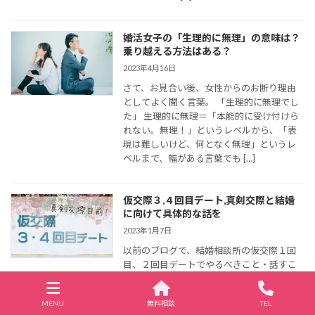
婚活女子の「生理的に無理」の意味は？
乗り越える方法はある？
2023年4月16日
さて、お見合い後、女性からのお断り理由
としてよく聞く言葉。 「生理的に無理でし
た」 生理的に無理＝「本能的に受け付けら
れない。無理！」というレベルから、「表
現は難しいけど、何となく無理」というレ
ベルまで、幅がある言葉でも […]
仮交際３,４回目デート,真剣交際と結婚
に向けて具体的な話を
2023年1月7日
以前のブログで、結婚相談所の仮交際１回
目、２回目デートでやるべきこと・話すこ
とについてお伝えしてきました。 お話する
たび、お互いに少しずつ結婚観のすり合わ
MENU
無料相談
TEL
せができてきたと思います。この段階で、