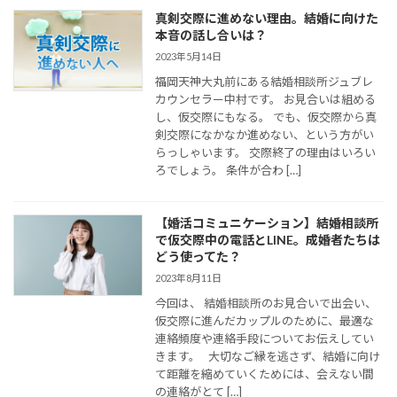
真剣交際に進めない理由。結婚に向けた
本音の話し合いは？
2023年5月14日
福岡天神大丸前にある結婚相談所ジュブレ
カウンセラー中村です。 お見合いは組める
し、仮交際にもなる。 でも、仮交際から真
剣交際になかなか進めない、という方がい
らっしゃいます。 交際終了の理由はいろい
ろでしょう。 条件が合わ […]
【婚活コミュニケーション】結婚相談所
で仮交際中の電話とLINE。成婚者たちは
どう使ってた？
2023年8月11日
今回は、 結婚相談所のお見合いで出会い、
仮交際に進んだカップルのために、最適な
連絡頻度や連絡手段についてお伝えしてい
きます。 大切なご縁を逃さず、結婚に向け
て距離を縮めていくためには、会えない間
の連絡がとて […]