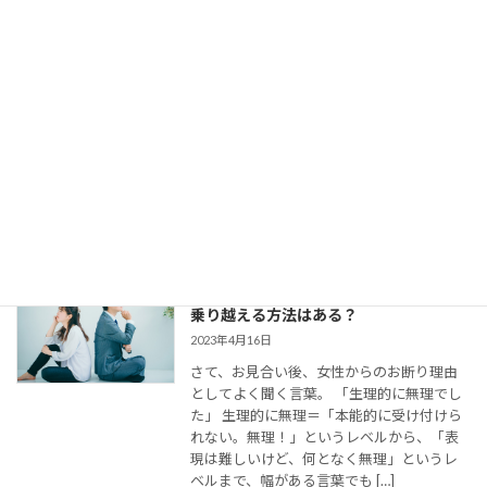
【婚活コミュニケーション】結婚相談所
で仮交際中の電話とLINE。成婚者たちは
どう使ってた？
2023年8月11日
今回は、 結婚相談所のお見合いで出会い、
仮交際に進んだカップルのために、最適な
連絡頻度や連絡手段についてお伝えしてい
きます。 大切なご縁を逃さず、結婚に向け
て距離を縮めていくためには、会えない間
の連絡がとて […]
婚活女子の「生理的に無理」の意味は？
乗り越える方法はある？
2023年4月16日
さて、お見合い後、女性からのお断り理由
としてよく聞く言葉。 「生理的に無理でし
た」 生理的に無理＝「本能的に受け付けら
れない。無理！」というレベルから、「表
現は難しいけど、何となく無理」というレ
ベルまで、幅がある言葉でも […]