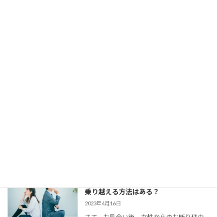
し、仮交際にもなる。 でも、仮交際から真
剣交際になかなか進めない、という方がい
らっしゃいます。 交際終了の理由はいろい
ろでしょう。 条件が合わ […]
【婚活コミュニケーション】結婚相談所
で仮交際中の電話とLINE。成婚者たちは
どう使ってた？
2023年8月11日
今回は、 結婚相談所のお見合いで出会い、
仮交際に進んだカップルのために、最適な
連絡頻度や連絡手段についてお伝えしてい
きます。 大切なご縁を逃さず、結婚に向け
て距離を縮めていくためには、会えない間
の連絡がとて […]
婚活女子の「生理的に無理」の意味は？
乗り越える方法はある？
2023年4月16日
さて、お見合い後、女性からのお断り理由