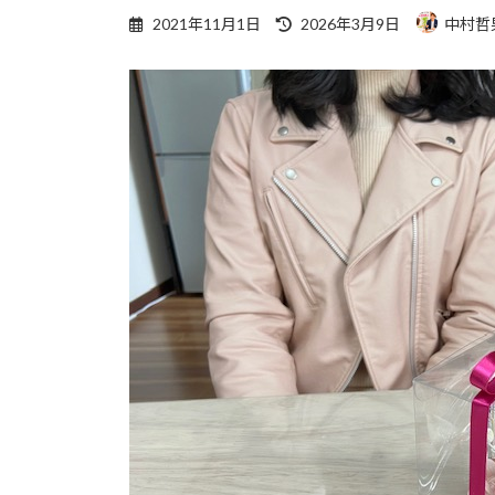
最
2021年11月1日
2026年3月9日
中村哲
終
更
新
日
時
: