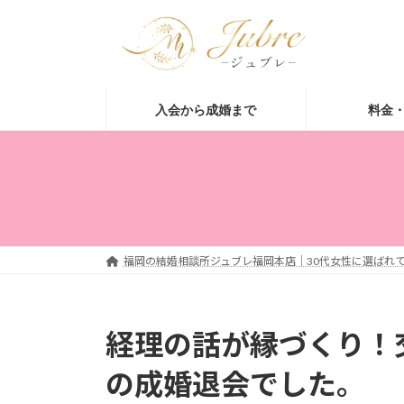
コ
ナ
ン
ビ
テ
ゲ
ン
ー
ツ
シ
入会から成婚まで
料金
へ
ョ
ス
ン
キ
に
ッ
移
プ
動
福岡の結婚相談所ジュブレ福岡本店｜30代女性に選ばれて
経理の話が縁づくり！
の成婚退会でした。