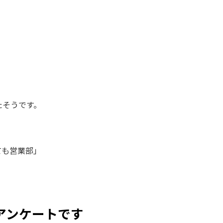
たそうです。
ても営業部」
アンケートです