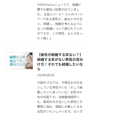
今日のYahooニュースで、結婚に
関する面白い記事が出ていまし
た。 女芸人バービーさんのパート
ナーである男性が、彼女と付き合
い、同棲し、結婚を考えるように
なった経緯について語られていた
のですが、この男性、もとはまっ
たく結 […]
【彼氏が結婚する気ない？】
結婚する気がない男性の見分
け方！それでも結婚したいな
ら
2022年8月6日
今回のブログは、今現在お付き合
いしている男性がいる（そして結
婚したいと思っている）女性のた
めの内容です。 当結婚相談所へ
も、長年お付き合いした男性との
関係に悩み、相談にお越しになる
女性がいらっしゃいます。 はっき