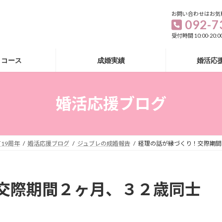
お問い合わせはお気
092-7
受付時間 10:00-20
・コース
成婚実績
婚活応
婚活応援ブログ
19周年
婚活応援ブログ
ジュブレの成婚報告
経理の話が縁づくり！交際期間
交際期間２ヶ月、３２歳同士