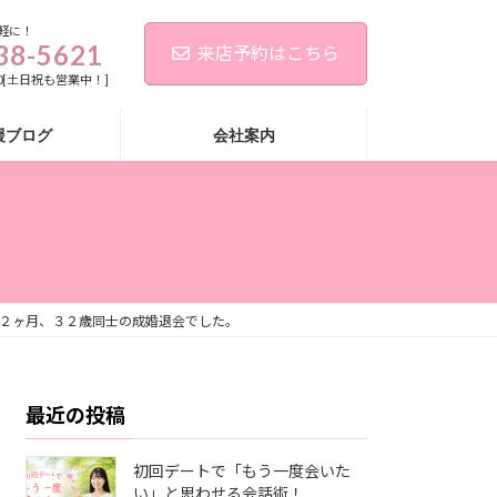
軽に！
38-5621
来店予約はこちら
:00[土日祝も営業中！]
援ブログ
会社案内
２ヶ月、３２歳同士の成婚退会でした。
最近の投稿
初回デートで「もう一度会いた
い」と思わせる会話術！