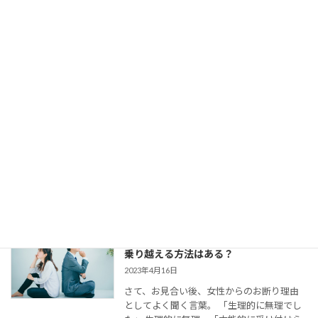
らっしゃいます。 交際終了の理由はいろい
ろでしょう。 条件が合わ […]
【婚活コミュニケーション】結婚相談所
で仮交際中の電話とLINE。成婚者たちは
どう使ってた？
2023年8月11日
今回は、 結婚相談所のお見合いで出会い、
仮交際に進んだカップルのために、最適な
連絡頻度や連絡手段についてお伝えしてい
きます。 大切なご縁を逃さず、結婚に向け
て距離を縮めていくためには、会えない間
の連絡がとて […]
婚活女子の「生理的に無理」の意味は？
乗り越える方法はある？
2023年4月16日
さて、お見合い後、女性からのお断り理由
としてよく聞く言葉。 「生理的に無理でし