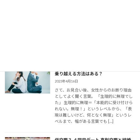
どう使ってた？
2023年8月11日
今回は、 結婚相談所のお見合いで出会い、
仮交際に進んだカップルのために、最適な
連絡頻度や連絡手段についてお伝えしてい
きます。 大切なご縁を逃さず、結婚に向け
て距離を縮めていくためには、会えない間
の連絡がとて […]
婚活女子の「生理的に無理」の意味は？
乗り越える方法はある？
2023年4月16日
さて、お見合い後、女性からのお断り理由
としてよく聞く言葉。 「生理的に無理でし
た」 生理的に無理＝「本能的に受け付けら
れない。無理！」というレベルから、「表
現は難しいけど、何となく無理」というレ
ベルまで、幅がある言葉でも […]
仮交際３,４回目デート,真剣交際と結婚