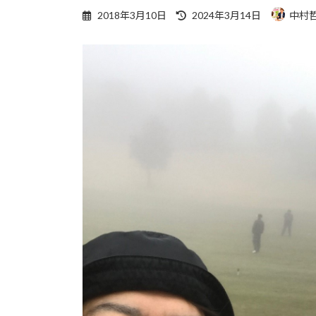
最
2018年3月10日
2024年3月14日
中村
終
更
新
日
時
: