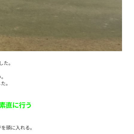
した。
い。
した。
素直に行う
ジを頭に入れる。