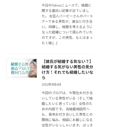
今日のYahooニュースで、結婚に
関する面白い記事が出ていまし
た。 女芸人バービーさんのパート
ナーである男性が、彼女と付き合
い、同棲し、結婚を考えるように
なった経緯について語られていた
のですが、この男性、もとはまっ
たく結 […]
【彼氏が結婚する気ない？】
結婚する気がない男性の見分
け方！それでも結婚したいな
ら
2022年8月6日
今回のブログは、今現在お付き合
いしている男性がいる（そして結
婚したいと思っている）女性のた
めの内容です。 当結婚相談所へ
も、長年お付き合いした男性との
関係に悩み、相談にお越しになる
女性がいらっしゃいます。 はっき