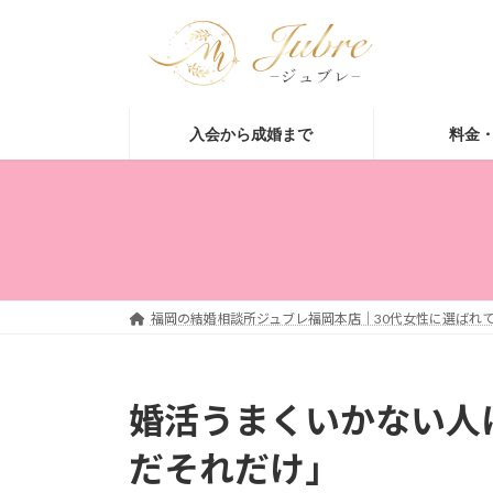
コ
ナ
ン
ビ
テ
ゲ
ン
ー
ツ
シ
入会から成婚まで
料金
へ
ョ
ス
ン
キ
に
ッ
移
プ
動
福岡の結婚相談所ジュブレ福岡本店｜30代女性に選ばれて
婚活うまくいかない人
だそれだけ」