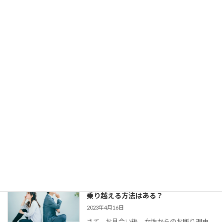
し、仮交際にもなる。 でも、仮交際から真
剣交際になかなか進めない、という方がい
らっしゃいます。 交際終了の理由はいろい
ろでしょう。 条件が合わ […]
【婚活コミュニケーション】結婚相談所
で仮交際中の電話とLINE。成婚者たちは
どう使ってた？
2023年8月11日
今回は、 結婚相談所のお見合いで出会い、
仮交際に進んだカップルのために、最適な
連絡頻度や連絡手段についてお伝えしてい
きます。 大切なご縁を逃さず、結婚に向け
て距離を縮めていくためには、会えない間
の連絡がとて […]
婚活女子の「生理的に無理」の意味は？
乗り越える方法はある？
2023年4月16日
さて、お見合い後、女性からのお断り理由