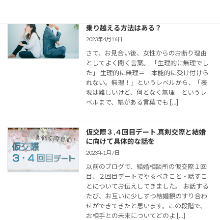
婚活女子の「生理的に無理」の意味は？
乗り越える方法はある？
2023年4月16日
さて、お見合い後、女性からのお断り理由
としてよく聞く言葉。 「生理的に無理でし
た」 生理的に無理＝「本能的に受け付けら
れない。無理！」というレベルから、「表
現は難しいけど、何となく無理」というレ
ベルまで、幅がある言葉でも […]
仮交際３,４回目デート,真剣交際と結婚
に向けて具体的な話を
2023年1月7日
以前のブログで、結婚相談所の仮交際１回
目、２回目デートでやるべきこと・話すこ
とについてお伝えしてきました。 お話する
たび、お互いに少しずつ結婚観のすり合わ
せができてきたと思います。この段階で、
お相手との未来についてどのよ […]