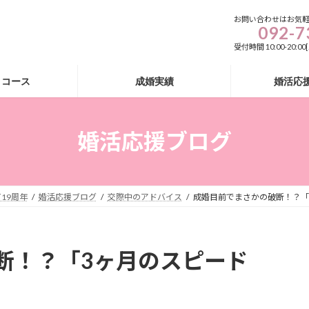
お問い合わせはお気
092-7
受付時間 10:00-20:
・コース
成婚実績
婚活応
婚活応援ブログ
19周年
婚活応援ブログ
交際中のアドバイス
成婚目前でまさかの破断！？「
断！？「3ヶ月のスピード