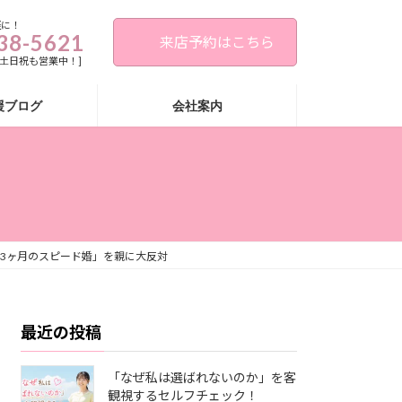
軽に！
38-5621
来店予約はこちら
00[土日祝も営業中！]
援ブログ
会社案内
3ヶ月のスピード婚」を親に大反対
最近の投稿
「なぜ私は選ばれないのか」を客
観視するセルフチェック！