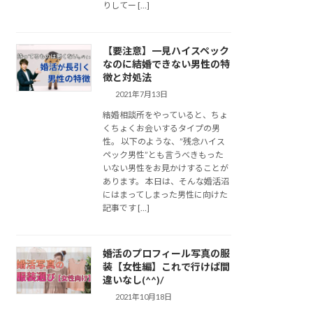
りしてー […]
【要注意】一見ハイスペック
なのに結婚できない男性の特
徴と対処法
2021年7月13日
結婚相談所をやっていると、ちょ
くちょくお会いするタイプの男
性。 以下のような、”残念ハイス
ペック男性”とも言うべきもった
いない男性をお見かけすることが
あります。 本日は、そんな婚活沼
にはまってしまった男性に向けた
記事です […]
婚活のプロフィール写真の服
装【女性編】これで行けば間
違いなし(^^)/
2021年10月18日