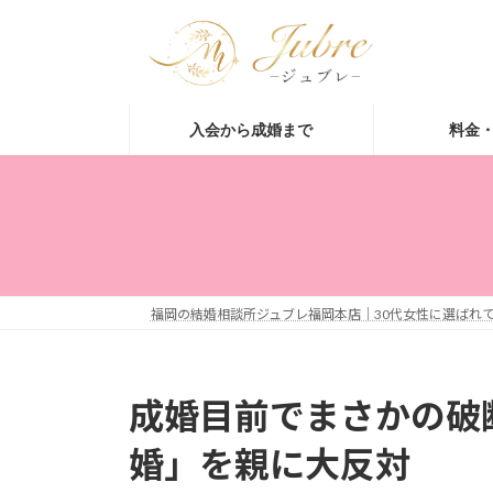
コ
ナ
ン
ビ
テ
ゲ
ン
ー
ツ
シ
入会から成婚まで
料金
へ
ョ
ス
ン
キ
に
ッ
移
プ
動
福岡の結婚相談所ジュブレ福岡本店｜30代女性に選ばれて
成婚目前でまさかの破
婚」を親に大反対