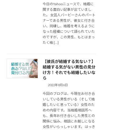
今日のYahooニュースで、結婚に
関する面白い記事が出ていまし
た。 女芸人バービーさんのパート
ナーである男性が、彼女と付き合
い、同棲し、結婚を考えるように
なった経緯について語られていた
のですが、この男性、もとはまっ
たく結 […]
【彼氏が結婚する気ない？】
結婚する気がない男性の見分
け方！それでも結婚したいな
ら
2022年8月6日
今回のブログは、今現在お付き合
いしている男性がいる（そして結
婚したいと思っている）女性のた
めの内容です。 当結婚相談所へ
も、長年お付き合いした男性との
関係に悩み、相談にお越しになる
女性がいらっしゃいます。 はっき