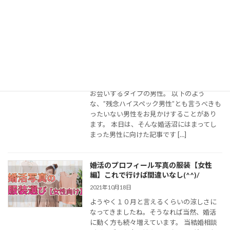
に悩み、相談にお越しになる女性がいらっ
しゃいます。 はっきりしてー […]
【要注意】一見ハイスペックなのに結婚
できない男性の特徴と対処法
2021年7月13日
結婚相談所をやっていると、ちょくちょく
お会いするタイプの男性。 以下のよう
な、”残念ハイスペック男性”とも言うべきも
ったいない男性をお見かけすることがあり
ます。 本日は、そんな婚活沼にはまってし
まった男性に向けた記事です […]
婚活のプロフィール写真の服装【女性
編】これで行けば間違いなし(^^)/
2021年10月18日
ようやく１０月と言えるくらいの涼しさに
なってきましたね。そうなれば当然、婚活
に動く方も続々増えています。 当結婚相談