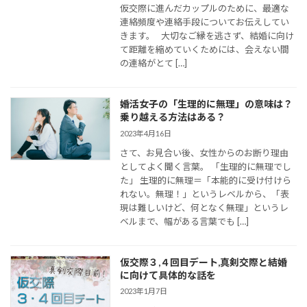
仮交際に進んだカップルのために、最適な
連絡頻度や連絡手段についてお伝えしてい
きます。 大切なご縁を逃さず、結婚に向け
て距離を縮めていくためには、会えない間
の連絡がとて […]
婚活女子の「生理的に無理」の意味は？
乗り越える方法はある？
2023年4月16日
さて、お見合い後、女性からのお断り理由
としてよく聞く言葉。 「生理的に無理でし
た」 生理的に無理＝「本能的に受け付けら
れない。無理！」というレベルから、「表
現は難しいけど、何となく無理」というレ
ベルまで、幅がある言葉でも […]
仮交際３,４回目デート,真剣交際と結婚
に向けて具体的な話を
2023年1月7日