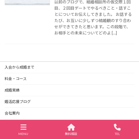
以前のブログで、結婚相談所の仮交際１回
目、２回目デートでやるべきこと・話すこ
とについてお伝えしてきました。 お話する
たび、お互いに少しずつ結婚観のすり合わ
せができてきたと思います。この段階で、
お相手との未来についてどのよ […]
入会から成婚まで
料金・コース
成婚実績
婚活応援ブログ
会社案内
MENU
無料相談
TEL
福岡天神の結婚相談所ジュブレ