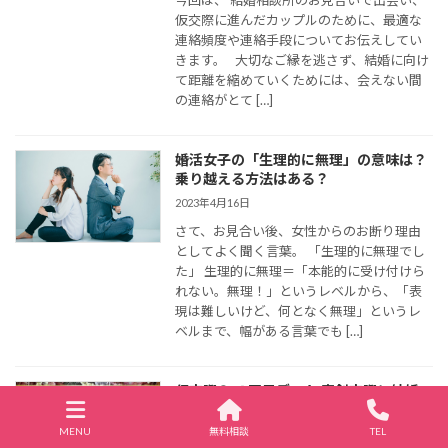
今回は、 結婚相談所のお見合いで出会い、
仮交際に進んだカップルのために、最適な
連絡頻度や連絡手段についてお伝えしてい
きます。 大切なご縁を逃さず、結婚に向け
て距離を縮めていくためには、会えない間
の連絡がとて […]
婚活女子の「生理的に無理」の意味は？
乗り越える方法はある？
2023年4月16日
さて、お見合い後、女性からのお断り理由
としてよく聞く言葉。 「生理的に無理でし
た」 生理的に無理＝「本能的に受け付けら
れない。無理！」というレベルから、「表
現は難しいけど、何となく無理」というレ
ベルまで、幅がある言葉でも […]
仮交際３,４回目デート,真剣交際と結婚
に向けて具体的な話を
MENU
無料相談
TEL
2023年1月7日