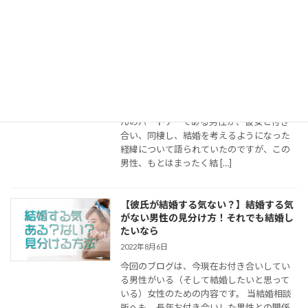
【バービー夫妻に学ぶ】男が心から「結
婚したくなる」瞬間
2022年11月14日
今日のYahooニュースで、結婚に関する面白
い記事が出ていました。 女芸人バービーさ
んのパートナーである男性が、彼女と付き
合い、同棲し、結婚を考えるようになった
経緯について語られていたのですが、この
男性、もとはまったく結 […]
【彼氏が結婚する気ない？】結婚する気
がない男性の見分け方！それでも結婚し
たいなら
2022年8月6日
今回のブログは、今現在お付き合いしてい
る男性がいる（そして結婚したいと思って
いる）女性のための内容です。 当結婚相談
所へも、長年お付き合いした男性との関係