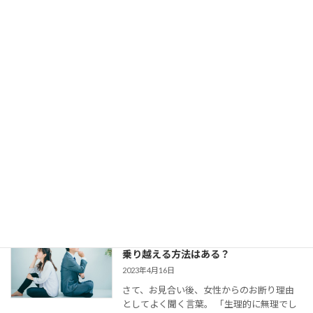
らっしゃいます。 交際終了の理由はいろい
ろでしょう。 条件が合わ […]
【婚活コミュニケーション】結婚相談所
で仮交際中の電話とLINE。成婚者たちは
どう使ってた？
2023年8月11日
今回は、 結婚相談所のお見合いで出会い、
仮交際に進んだカップルのために、最適な
連絡頻度や連絡手段についてお伝えしてい
きます。 大切なご縁を逃さず、結婚に向け
て距離を縮めていくためには、会えない間
の連絡がとて […]
婚活女子の「生理的に無理」の意味は？
乗り越える方法はある？
2023年4月16日
さて、お見合い後、女性からのお断り理由
としてよく聞く言葉。 「生理的に無理でし