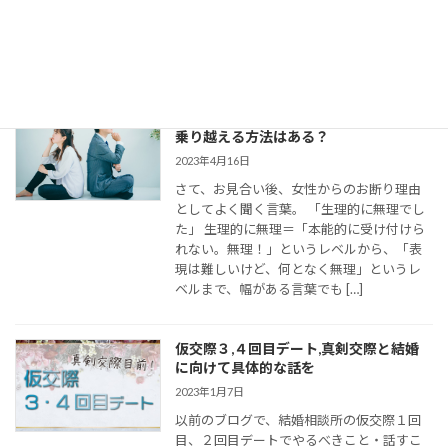
きます。 大切なご縁を逃さず、結婚に向け
て距離を縮めていくためには、会えない間
の連絡がとて […]
婚活女子の「生理的に無理」の意味は？
乗り越える方法はある？
2023年4月16日
さて、お見合い後、女性からのお断り理由
としてよく聞く言葉。 「生理的に無理でし
た」 生理的に無理＝「本能的に受け付けら
れない。無理！」というレベルから、「表
現は難しいけど、何となく無理」というレ
ベルまで、幅がある言葉でも […]
仮交際３,４回目デート,真剣交際と結婚
に向けて具体的な話を
2023年1月7日
以前のブログで、結婚相談所の仮交際１回
目、２回目デートでやるべきこと・話すこ