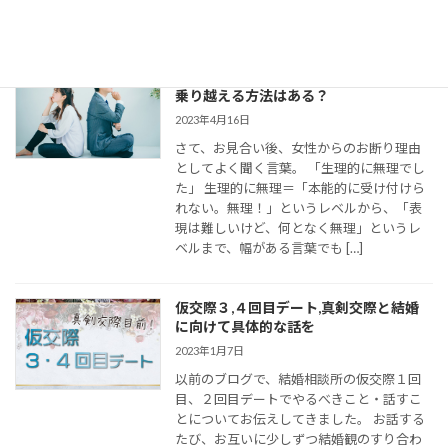
の連絡がとて […]
婚活女子の「生理的に無理」の意味は？
乗り越える方法はある？
2023年4月16日
さて、お見合い後、女性からのお断り理由
としてよく聞く言葉。 「生理的に無理でし
た」 生理的に無理＝「本能的に受け付けら
れない。無理！」というレベルから、「表
現は難しいけど、何となく無理」というレ
ベルまで、幅がある言葉でも […]
仮交際３,４回目デート,真剣交際と結婚
に向けて具体的な話を
2023年1月7日
以前のブログで、結婚相談所の仮交際１回
目、２回目デートでやるべきこと・話すこ
とについてお伝えしてきました。 お話する
たび、お互いに少しずつ結婚観のすり合わ