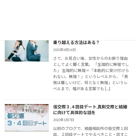
連絡頻度や連絡手段についてお伝えしてい
きます。 大切なご縁を逃さず、結婚に向け
て距離を縮めていくためには、会えない間
の連絡がとて […]
婚活女子の「生理的に無理」の意味は？
乗り越える方法はある？
2023年4月16日
さて、お見合い後、女性からのお断り理由
としてよく聞く言葉。 「生理的に無理でし
た」 生理的に無理＝「本能的に受け付けら
れない。無理！」というレベルから、「表
現は難しいけど、何となく無理」というレ
ベルまで、幅がある言葉でも […]
仮交際３,４回目デート,真剣交際と結婚
に向けて具体的な話を
2023年1月7日
以前のブログで、結婚相談所の仮交際１回
目、２回目デートでやるべきこと・話すこ