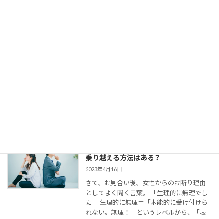
【婚活コミュニケーション】結婚相談所
で仮交際中の電話とLINE。成婚者たちは
どう使ってた？
2023年8月11日
今回は、 結婚相談所のお見合いで出会い、
仮交際に進んだカップルのために、最適な
連絡頻度や連絡手段についてお伝えしてい
きます。 大切なご縁を逃さず、結婚に向け
て距離を縮めていくためには、会えない間
の連絡がとて […]
婚活女子の「生理的に無理」の意味は？
乗り越える方法はある？
2023年4月16日
さて、お見合い後、女性からのお断り理由
としてよく聞く言葉。 「生理的に無理でし
た」 生理的に無理＝「本能的に受け付けら
れない。無理！」というレベルから、「表