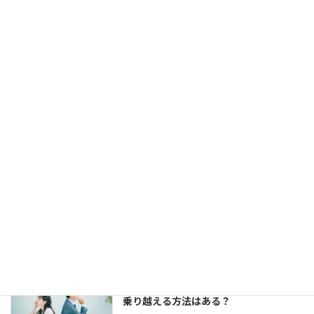
福岡天神大丸前にある結婚相談所ジュブレ
カウンセラー中村です。 お見合いは組める
し、仮交際にもなる。 でも、仮交際から真
剣交際になかなか進めない、という方がい
らっしゃいます。 交際終了の理由はいろい
ろでしょう。 条件が合わ […]
【婚活コミュニケーション】結婚相談所
で仮交際中の電話とLINE。成婚者たちは
どう使ってた？
2023年8月11日
今回は、 結婚相談所のお見合いで出会い、
仮交際に進んだカップルのために、最適な
連絡頻度や連絡手段についてお伝えしてい
きます。 大切なご縁を逃さず、結婚に向け
て距離を縮めていくためには、会えない間
の連絡がとて […]
婚活女子の「生理的に無理」の意味は？
乗り越える方法はある？