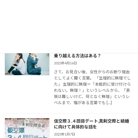
今回は、 結婚相談所のお見合いで出会い、
仮交際に進んだカップルのために、最適な
連絡頻度や連絡手段についてお伝えしてい
きます。 大切なご縁を逃さず、結婚に向け
て距離を縮めていくためには、会えない間
の連絡がとて […]
婚活女子の「生理的に無理」の意味は？
乗り越える方法はある？
2023年4月16日
さて、お見合い後、女性からのお断り理由
としてよく聞く言葉。 「生理的に無理でし
た」 生理的に無理＝「本能的に受け付けら
れない。無理！」というレベルから、「表
現は難しいけど、何となく無理」というレ
ベルまで、幅がある言葉でも […]
仮交際３,４回目デート,真剣交際と結婚
に向けて具体的な話を
2023年1月7日