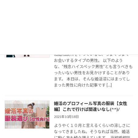
所へも、長年お付き合いした男性との関係
に悩み、相談にお越しになる女性がいらっ
しゃいます。 はっきりしてー […]
【要注意】一見ハイスペックなのに結婚
できない男性の特徴と対処法
2021年7月13日
結婚相談所をやっていると、ちょくちょく
お会いするタイプの男性。 以下のよう
な、”残念ハイスペック男性”とも言うべきも
ったいない男性をお見かけすることがあり
ます。 本日は、そんな婚活沼にはまってし
まった男性に向けた記事です […]
婚活のプロフィール写真の服装【女性
編】これで行けば間違いなし(^^)/
2021年10月18日
ようやく１０月と言えるくらいの涼しさに
なってきましたね。そうなれば当然、婚活
に動く方も続々増えています。 当結婚相談