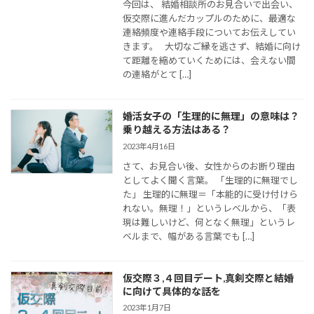
今回は、 結婚相談所のお見合いで出会い、
仮交際に進んだカップルのために、最適な
連絡頻度や連絡手段についてお伝えしてい
きます。 大切なご縁を逃さず、結婚に向け
て距離を縮めていくためには、会えない間
の連絡がとて […]
婚活女子の「生理的に無理」の意味は？
乗り越える方法はある？
2023年4月16日
さて、お見合い後、女性からのお断り理由
としてよく聞く言葉。 「生理的に無理でし
た」 生理的に無理＝「本能的に受け付けら
れない。無理！」というレベルから、「表
現は難しいけど、何となく無理」というレ
ベルまで、幅がある言葉でも […]
仮交際３,４回目デート,真剣交際と結婚
に向けて具体的な話を
2023年1月7日