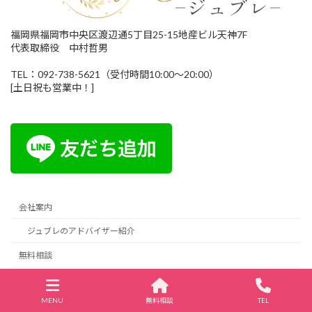
福岡県福岡市中央区渡辺通5丁目25-15地産ビル天神7F
代表取締役 中村哲男
TEL：092-738-5621（受付時間10:00～20:00）
[土日祝も営業中！]
会社案内
ジュブレのアドバイザー紹介
無料相談
資料請求
MENU
無料相談
TEL
結婚相談所の開業・運営トータルサポート