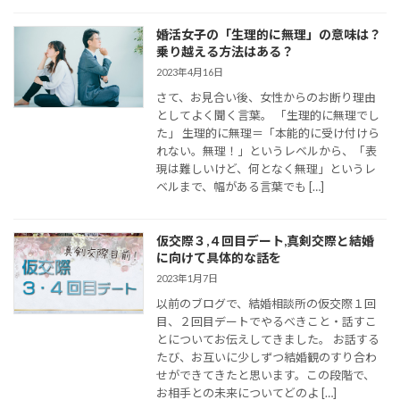
婚活女子の「生理的に無理」の意味は？
乗り越える方法はある？
2023年4月16日
さて、お見合い後、女性からのお断り理由
としてよく聞く言葉。 「生理的に無理でし
た」 生理的に無理＝「本能的に受け付けら
れない。無理！」というレベルから、「表
現は難しいけど、何となく無理」というレ
ベルまで、幅がある言葉でも […]
仮交際３,４回目デート,真剣交際と結婚
に向けて具体的な話を
2023年1月7日
以前のブログで、結婚相談所の仮交際１回
目、２回目デートでやるべきこと・話すこ
とについてお伝えしてきました。 お話する
たび、お互いに少しずつ結婚観のすり合わ
せができてきたと思います。この段階で、
お相手との未来についてどのよ […]