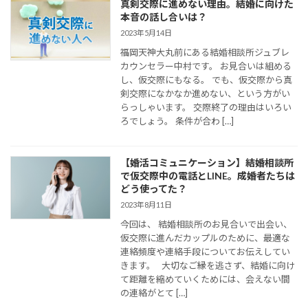
真剣交際に進めない理由。結婚に向けた
本音の話し合いは？
2023年5月14日
福岡天神大丸前にある結婚相談所ジュブレ
カウンセラー中村です。 お見合いは組める
し、仮交際にもなる。 でも、仮交際から真
剣交際になかなか進めない、という方がい
らっしゃいます。 交際終了の理由はいろい
ろでしょう。 条件が合わ […]
【婚活コミュニケーション】結婚相談所
で仮交際中の電話とLINE。成婚者たちは
どう使ってた？
2023年8月11日
今回は、 結婚相談所のお見合いで出会い、
仮交際に進んだカップルのために、最適な
連絡頻度や連絡手段についてお伝えしてい
きます。 大切なご縁を逃さず、結婚に向け
て距離を縮めていくためには、会えない間
の連絡がとて […]