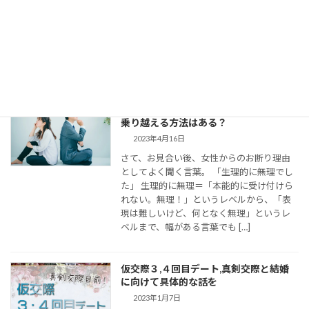
仮交際に進んだカップルのために、最適な
連絡頻度や連絡手段についてお伝えしてい
きます。 大切なご縁を逃さず、結婚に向け
て距離を縮めていくためには、会えない間
の連絡がとて […]
婚活女子の「生理的に無理」の意味は？
乗り越える方法はある？
2023年4月16日
さて、お見合い後、女性からのお断り理由
としてよく聞く言葉。 「生理的に無理でし
た」 生理的に無理＝「本能的に受け付けら
れない。無理！」というレベルから、「表
現は難しいけど、何となく無理」というレ
ベルまで、幅がある言葉でも […]
仮交際３,４回目デート,真剣交際と結婚
に向けて具体的な話を
2023年1月7日