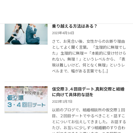
の連絡がとて […]
婚活女子の「生理的に無理」の意味は？
乗り越える方法はある？
2023年4月16日
さて、お見合い後、女性からのお断り理由
としてよく聞く言葉。 「生理的に無理でし
た」 生理的に無理＝「本能的に受け付けら
れない。無理！」というレベルから、「表
現は難しいけど、何となく無理」というレ
ベルまで、幅がある言葉でも […]
仮交際３,４回目デート,真剣交際と結婚
に向けて具体的な話を
2023年1月7日
以前のブログで、結婚相談所の仮交際１回
目、２回目デートでやるべきこと・話すこ
とについてお伝えしてきました。 お話する
たび、お互いに少しずつ結婚観のすり合わ