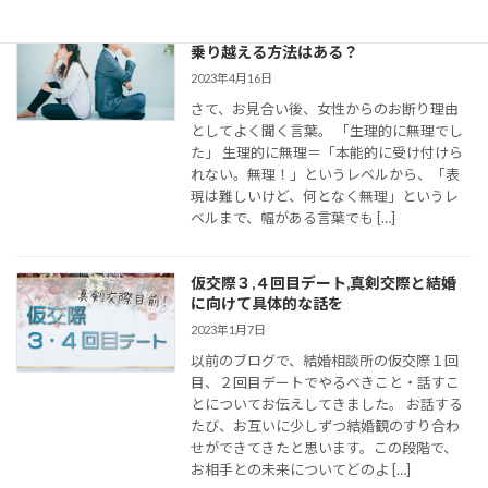
婚活女子の「生理的に無理」の意味は？
乗り越える方法はある？
2023年4月16日
さて、お見合い後、女性からのお断り理由
としてよく聞く言葉。 「生理的に無理でし
た」 生理的に無理＝「本能的に受け付けら
れない。無理！」というレベルから、「表
現は難しいけど、何となく無理」というレ
ベルまで、幅がある言葉でも […]
仮交際３,４回目デート,真剣交際と結婚
に向けて具体的な話を
2023年1月7日
以前のブログで、結婚相談所の仮交際１回
目、２回目デートでやるべきこと・話すこ
とについてお伝えしてきました。 お話する
たび、お互いに少しずつ結婚観のすり合わ
せができてきたと思います。この段階で、
お相手との未来についてどのよ […]