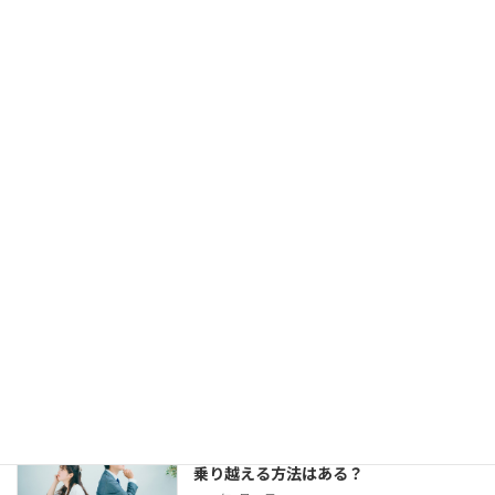
カウンセラー中村です。 お見合いは組める
し、仮交際にもなる。 でも、仮交際から真
剣交際になかなか進めない、という方がい
らっしゃいます。 交際終了の理由はいろい
ろでしょう。 条件が合わ […]
【婚活コミュニケーション】結婚相談所
で仮交際中の電話とLINE。成婚者たちは
どう使ってた？
2023年8月11日
今回は、 結婚相談所のお見合いで出会い、
仮交際に進んだカップルのために、最適な
連絡頻度や連絡手段についてお伝えしてい
きます。 大切なご縁を逃さず、結婚に向け
て距離を縮めていくためには、会えない間
の連絡がとて […]
婚活女子の「生理的に無理」の意味は？
乗り越える方法はある？