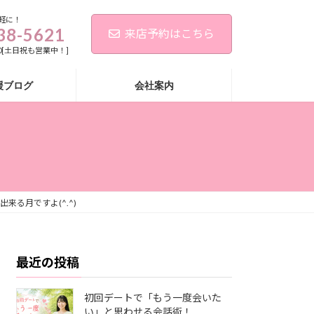
軽に！
38-5621
来店予約はこちら
:00[土日祝も営業中！]
援ブログ
会社案内
来る月ですよ(^.^)
最近の投稿
初回デートで「もう一度会いた
い」と思わせる会話術！