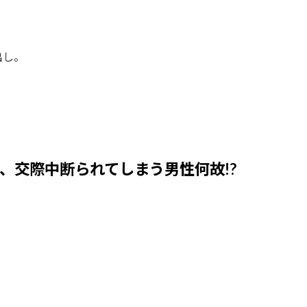
。
出し。
、交際中断られてしまう男性何故!?
。