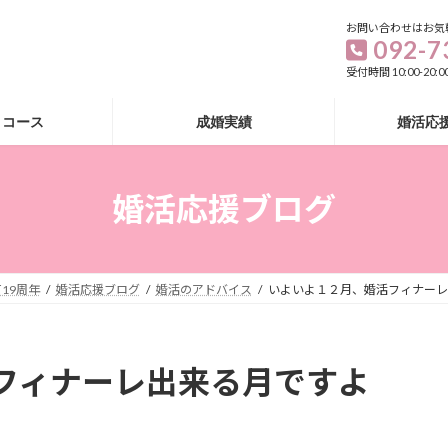
お問い合わせはお気
092-7
受付時間 10:00-20
・コース
成婚実績
婚活応
婚活応援ブログ
19周年
婚活応援ブログ
婚活のアドバイス
いよいよ１２月、婚活フィナーレ出
フィナーレ出来る月ですよ