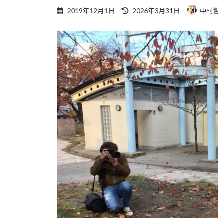
最
2019年12月1日
2026年3月31日
中村
終
更
新
日
時
: