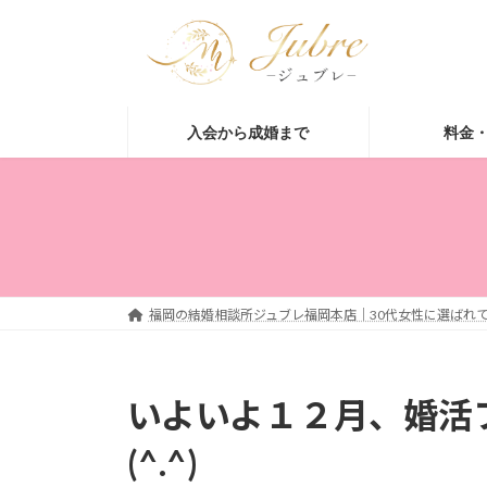
コ
ナ
ン
ビ
テ
ゲ
ン
ー
ツ
シ
入会から成婚まで
料金
へ
ョ
ス
ン
キ
に
ッ
移
プ
動
福岡の結婚相談所ジュブレ福岡本店｜30代女性に選ばれて
いよいよ１２月、婚活
(^.^)