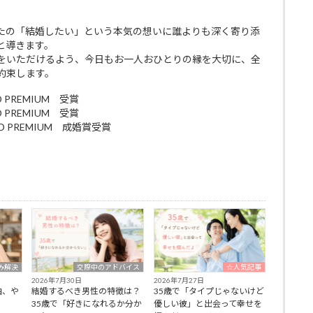
たの「結婚したい」という本気の想いに誰よりも深く寄り添
と導きます。
をいただけるよう、今日もお一人おひとりの縁を大切に、全
約束します。
D PREMIUM 受賞
D PREMIUM 受賞
RD PREMIUM 成婚賞受賞
み解決
交際中のアドバイス
☆人気記事
2026年7月30日
2026年7月27日
由、や
結婚するべき男性の特徴は？
35歳で「タイプじゃないけど
35歳で「好きになれるか分か
優しい彼」と出会って幸せを