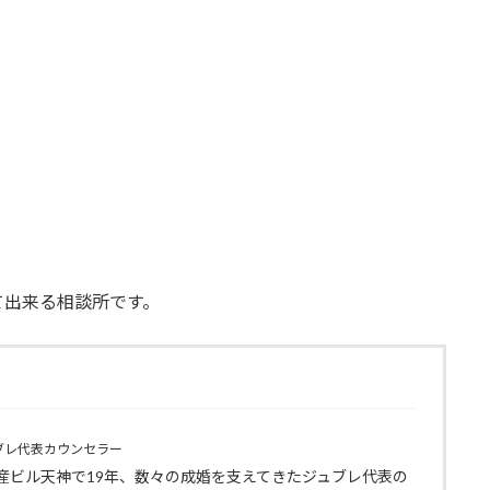
て出来る相談所です。
ブレ代表カウンセラー
産ビル天神で19年、数々の成婚を支えてきたジュブレ代表の