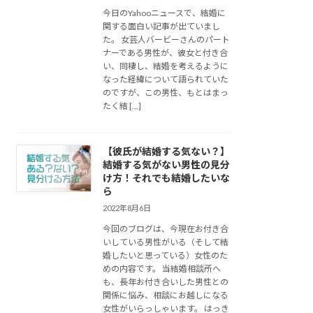
今日のYahooニュースで、結婚に
関する面白い記事が出ていまし
た。 女芸人バービーさんのパート
ナーである男性が、彼女と付き合
い、同棲し、結婚を考えるように
なった経緯について語られていた
のですが、この男性、もとはまっ
たく結 […]
【彼氏が結婚する気ない？】
結婚する気がない男性の見分
け方！それでも結婚したいな
ら
2022年8月6日
今回のブログは、今現在お付き合
いしている男性がいる（そして結
婚したいと思っている）女性のた
めの内容です。 当結婚相談所へ
も、長年お付き合いした男性との
関係に悩み、相談にお越しになる
女性がいらっしゃいます。 はっき