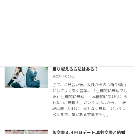
2023年8月11日
今回は、 結婚相談所のお見合いで出会い、
仮交際に進んだカップルのために、最適な
連絡頻度や連絡手段についてお伝えしてい
きます。 大切なご縁を逃さず、結婚に向け
て距離を縮めていくためには、会えない間
の連絡がとて […]
婚活女子の「生理的に無理」の意味は？
乗り越える方法はある？
2023年4月16日
さて、お見合い後、女性からのお断り理由
としてよく聞く言葉。 「生理的に無理でし
た」 生理的に無理＝「本能的に受け付けら
れない。無理！」というレベルから、「表
現は難しいけど、何となく無理」というレ
ベルまで、幅がある言葉でも […]
仮交際３,４回目デート,真剣交際と結婚