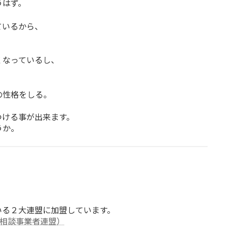
うはず。
ているから、
くなっているし、
の性格をしる。
つける事が出来ます。
うか。
？
いる２大連盟に加盟しています。
婚相談事業者連盟）