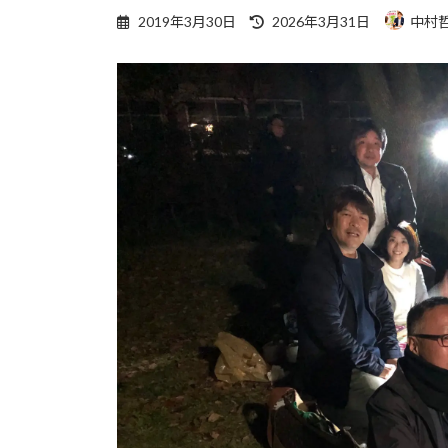
最
2019年3月30日
2026年3月31日
中村
終
更
新
日
時
: