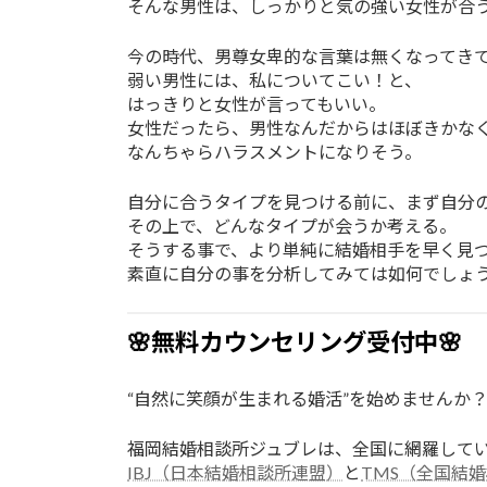
そんな男性は、しっかりと気の強い女性が合
今の時代、男尊女卑的な言葉は無くなってき
弱い男性には、私についてこい！と、
はっきりと女性が言ってもいい。
女性だったら、男性なんだからはほぼきかな
なんちゃらハラスメントになりそう。
自分に合うタイプを見つける前に、まず自分
その上で、どんなタイプが会うか考える。
そうする事で、より単純に結婚相手を早く見
素直に自分の事を分析してみては如何でしょ
🌸無料カウンセリング受付中🌸
“自然に笑顔が生まれる婚活”を始めませんか
福岡結婚相談所ジュブレは、全国に網羅して
IBJ（日本結婚相談所連盟）
と
TMS（全国結