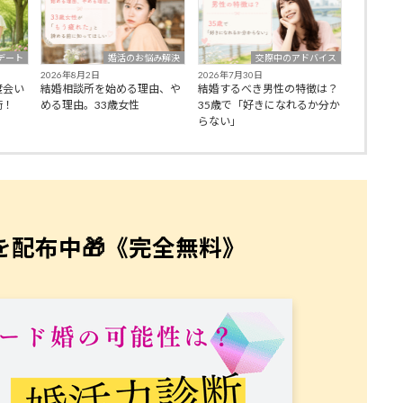
デート
婚活のお悩み解決
交際中のアドバイス
2026年8月2日
2026年7月30日
度会い
結婚相談所を始める理由、や
結婚するべき男性の特徴は？
術！
める理由。33歳女性
35歳で「好きになれるか分か
らない」
を配布中🎁《完全無料》