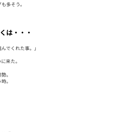
グも多そう。
。
くは・・・
組んでくれた事。」
いに来た。
姿勢。
う時。
。