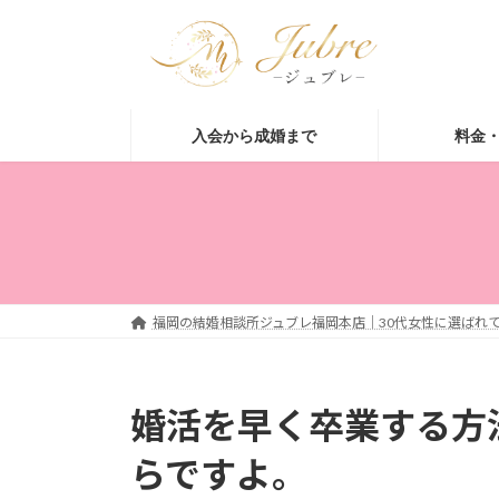
コ
ナ
ン
ビ
テ
ゲ
ン
ー
ツ
シ
入会から成婚まで
料金
へ
ョ
ス
ン
キ
に
ッ
移
プ
動
福岡の結婚相談所ジュブレ福岡本店｜30代女性に選ばれて
婚活を早く卒業する方
らですよ。