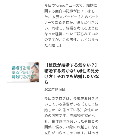
今日のYahooニュースで、結婚に
関する面白い記事が出ていまし
た。 女芸人バービーさんのパート
ナーである男性が、彼女と付き合
い、同棲し、結婚を考えるように
なった経緯について語られていた
のですが、この男性、もとはまっ
たく結 […]
【彼氏が結婚する気ない？】
結婚する気がない男性の見分
け方！それでも結婚したいな
ら
2022年8月6日
今回のブログは、今現在お付き合
いしている男性がいる（そして結
婚したいと思っている）女性のた
めの内容です。 当結婚相談所へ
も、長年お付き合いした男性との
関係に悩み、相談にお越しになる
女性がいらっしゃいます。 はっき