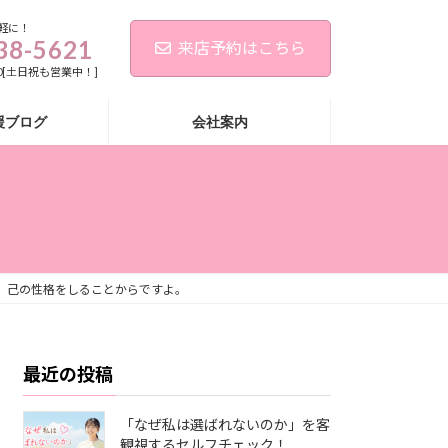
軽に！
38-5621
来店予約はこちら
:00[土日祝も営業中！]
援ブログ
会社案内
、己の性格をしることからですよ。
最近の投稿
「なぜ私は選ばれないのか」を客
観視するセルフチェック！