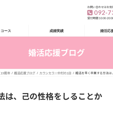
お問い合わせはお気
092-7
受付時間 10:00-20
・コース
成婚実績
婚活応
婚活応援ブログ
19周年
婚活応援ブログ
カウンセラー中村の1日
婚活を早く卒業する方法は
法は、己の性格をしることか