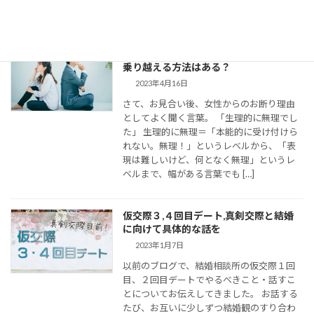
の連絡がとて […]
婚活女子の「生理的に無理」の意味は？
乗り越える方法はある？
2023年4月16日
さて、お見合い後、女性からのお断り理由
としてよく聞く言葉。 「生理的に無理でし
た」 生理的に無理＝「本能的に受け付けら
れない。無理！」というレベルから、「表
現は難しいけど、何となく無理」というレ
ベルまで、幅がある言葉でも […]
仮交際３,４回目デート,真剣交際と結婚
に向けて具体的な話を
2023年1月7日
以前のブログで、結婚相談所の仮交際１回
目、２回目デートでやるべきこと・話すこ
とについてお伝えしてきました。 お話する
たび、お互いに少しずつ結婚観のすり合わ