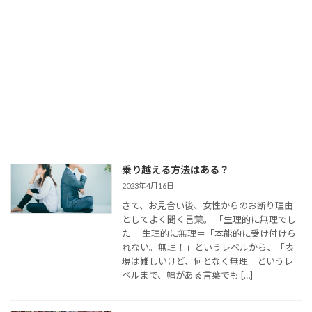
どう使ってた？
2023年8月11日
今回は、 結婚相談所のお見合いで出会い、
仮交際に進んだカップルのために、最適な
連絡頻度や連絡手段についてお伝えしてい
きます。 大切なご縁を逃さず、結婚に向け
て距離を縮めていくためには、会えない間
の連絡がとて […]
婚活女子の「生理的に無理」の意味は？
乗り越える方法はある？
2023年4月16日
さて、お見合い後、女性からのお断り理由
としてよく聞く言葉。 「生理的に無理でし
た」 生理的に無理＝「本能的に受け付けら
れない。無理！」というレベルから、「表
現は難しいけど、何となく無理」というレ
ベルまで、幅がある言葉でも […]