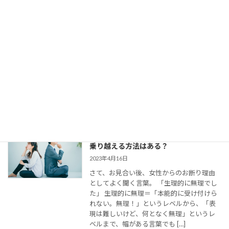
【婚活コミュニケーション】結婚相談所
で仮交際中の電話とLINE。成婚者たちは
どう使ってた？
2023年8月11日
今回は、 結婚相談所のお見合いで出会い、
仮交際に進んだカップルのために、最適な
連絡頻度や連絡手段についてお伝えしてい
きます。 大切なご縁を逃さず、結婚に向け
て距離を縮めていくためには、会えない間
の連絡がとて […]
婚活女子の「生理的に無理」の意味は？
乗り越える方法はある？
2023年4月16日
さて、お見合い後、女性からのお断り理由
としてよく聞く言葉。 「生理的に無理でし
た」 生理的に無理＝「本能的に受け付けら
れない。無理！」というレベルから、「表
現は難しいけど、何となく無理」というレ
ベルまで、幅がある言葉でも […]