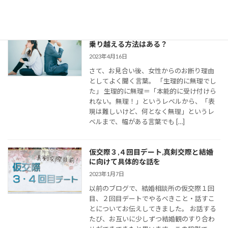
の連絡がとて […]
婚活女子の「生理的に無理」の意味は？
乗り越える方法はある？
2023年4月16日
さて、お見合い後、女性からのお断り理由
としてよく聞く言葉。 「生理的に無理でし
た」 生理的に無理＝「本能的に受け付けら
れない。無理！」というレベルから、「表
現は難しいけど、何となく無理」というレ
ベルまで、幅がある言葉でも […]
仮交際３,４回目デート,真剣交際と結婚
に向けて具体的な話を
2023年1月7日
以前のブログで、結婚相談所の仮交際１回
目、２回目デートでやるべきこと・話すこ
とについてお伝えしてきました。 お話する
たび、お互いに少しずつ結婚観のすり合わ