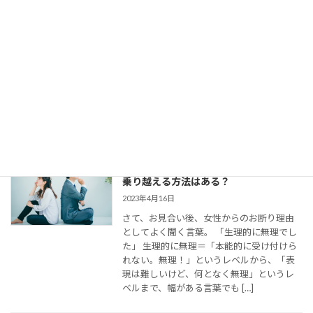
で仮交際中の電話とLINE。成婚者たちは
どう使ってた？
2023年8月11日
今回は、 結婚相談所のお見合いで出会い、
仮交際に進んだカップルのために、最適な
連絡頻度や連絡手段についてお伝えしてい
きます。 大切なご縁を逃さず、結婚に向け
て距離を縮めていくためには、会えない間
の連絡がとて […]
婚活女子の「生理的に無理」の意味は？
乗り越える方法はある？
2023年4月16日
さて、お見合い後、女性からのお断り理由
としてよく聞く言葉。 「生理的に無理でし
た」 生理的に無理＝「本能的に受け付けら
れない。無理！」というレベルから、「表
現は難しいけど、何となく無理」というレ
ベルまで、幅がある言葉でも […]