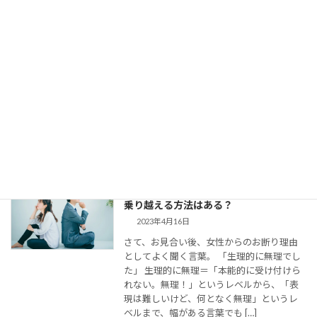
【婚活コミュニケーション】結婚相談所
で仮交際中の電話とLINE。成婚者たちは
どう使ってた？
2023年8月11日
今回は、 結婚相談所のお見合いで出会い、
仮交際に進んだカップルのために、最適な
連絡頻度や連絡手段についてお伝えしてい
きます。 大切なご縁を逃さず、結婚に向け
て距離を縮めていくためには、会えない間
の連絡がとて […]
婚活女子の「生理的に無理」の意味は？
乗り越える方法はある？
2023年4月16日
さて、お見合い後、女性からのお断り理由
としてよく聞く言葉。 「生理的に無理でし
た」 生理的に無理＝「本能的に受け付けら
れない。無理！」というレベルから、「表
現は難しいけど、何となく無理」というレ
ベルまで、幅がある言葉でも […]