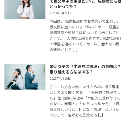
で仮交際中の電話とLINE。成婚者たちは
どう使ってた？
2023年8月11日
今回は、 結婚相談所のお見合いで出会い、
仮交際に進んだカップルのために、最適な
連絡頻度や連絡手段についてお伝えしてい
きます。 大切なご縁を逃さず、結婚に向け
て距離を縮めていくためには、会えない間
の連絡がとて […]
婚活女子の「生理的に無理」の意味は？
乗り越える方法はある？
2023年4月16日
さて、お見合い後、女性からのお断り理由
としてよく聞く言葉。 「生理的に無理でし
た」 生理的に無理＝「本能的に受け付けら
れない。無理！」というレベルから、「表
現は難しいけど、何となく無理」というレ
ベルまで、幅がある言葉でも […]