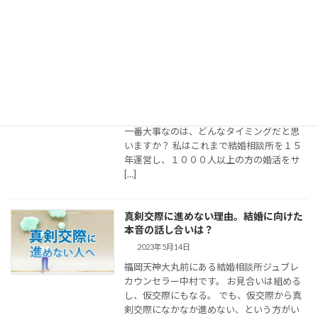
したい」ということであれば […]
【結婚相談所仮交際】最重要！２回目デ
ートが成婚できるかどうかの分かれ道
2022年12月18日
結婚相談所で出会った二人が、交際を重
ねて結婚を決意するまでの時間。 その中で
一番大事なのは、どんなタイミングだと思
いますか？ 私はこれまで結婚相談所を１５
年運営し、１０００人以上の方の婚活をサ
[…]
真剣交際に進めない理由。結婚に向けた
本音の話し合いは？
2023年5月14日
福岡天神大丸前にある結婚相談所ジュブレ
カウンセラー中村です。 お見合いは組める
し、仮交際にもなる。 でも、仮交際から真
剣交際になかなか進めない、という方がい